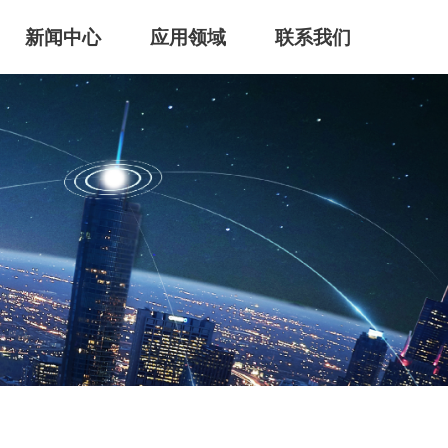
新闻中心
应用领域
联系我们