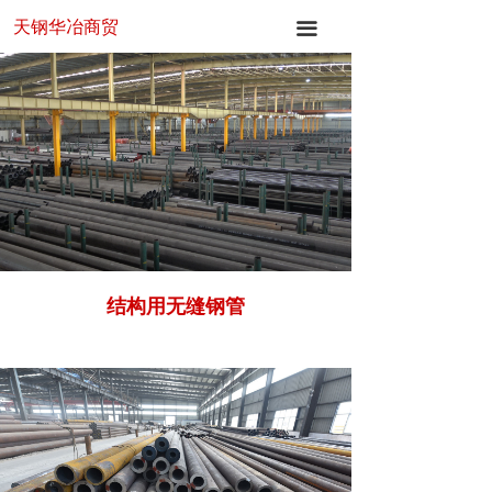
天钢华冶商贸
首页
끀
关于华冶
产品中心
新闻中心
应用领域
联系我们
结构用无缝钢管