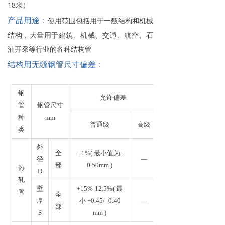
18米）
产品用途：
使用范围包括用于一般结构和机械
结构，大量用于建筑、机械、交通、航空、石
油开采等行业的各种结构管
结构用无缝钢管尺寸偏差：
钢
允许偏差
管
钢管尺寸
种
mm
普通级
高级
类
外
全
± 1%( 最小值为±
径
—
部
0.50mm )
热
D
轧
壁
+15%-12.5%( 最
管
全
厚
小 +0.45/ -0.40
—
部
S
mm )