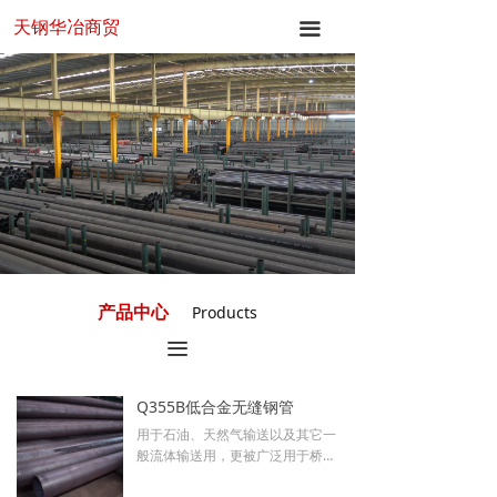
天钢华冶商贸
首页
끀
关于华冶
产品中心
新闻中心
应用领域
联系我们
产品中心
Products
끀
Q355B低合金无缝钢管
用于石油、天然气输送以及其它一
般流体输送用，更被广泛用于桥
梁、船舶、锅炉、车辆及重要建筑