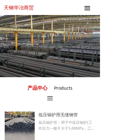
天钢华冶商贸
首页
끀
关于华冶
产品中心
新闻中心
应用领域
联系我们
产品中心
Products
끀
低压锅炉用无缝钢管
低压锅炉管：用于中低压锅炉(工
作压力一般不大干5.88MPa，工作
温度在 450℃以下)的受热面管