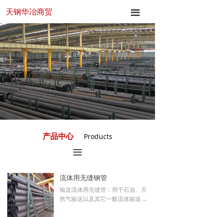
天钢华冶商贸
首页
끀
关于华冶
产品中心
新闻中心
应用领域
联系我们
产品中心
Products
끀
流体用无缝钢管
输送流体用无缝管：用于石油、天
然气输送以及其它一般流体输送